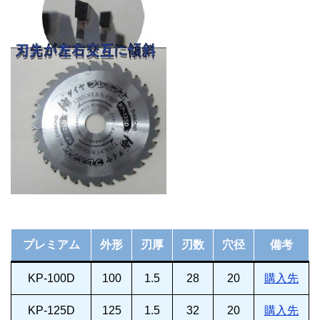
プレミアム
外形
刃厚
刃数
穴径
備考
KP-100D
100
1.5
28
20
購入先
KP-125D
125
1.5
32
20
購入先