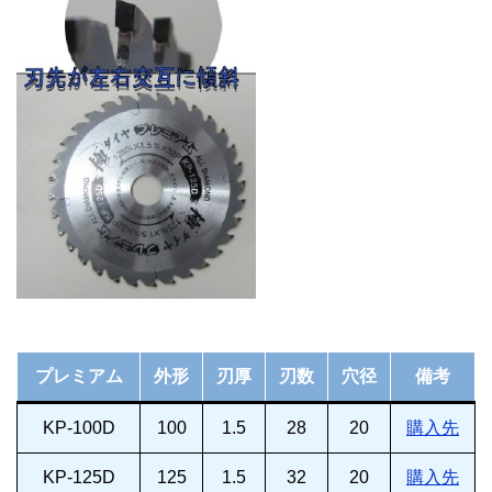
プレミアム
外形
刃厚
刃数
穴径
備考
KP-100D
100
1.5
28
20
購入先
KP-125D
125
1.5
32
20
購入先